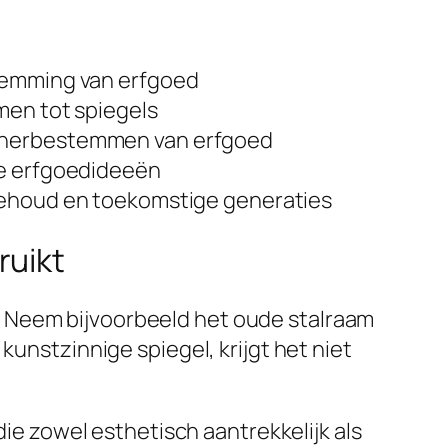
stemming van erfgoed
men tot spiegels
l herbestemmen van erfgoed
ve erfgoedideeën
 behoud en toekomstige generaties
ruikt
. Neem bijvoorbeeld het oude stalraam
kunstzinnige spiegel, krijgt het niet
die zowel esthetisch aantrekkelijk als