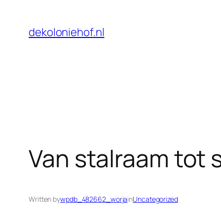
Skip
to
dekoloniehof.nl
content
Van stalraam tot 
Written by
wpdb_482662_worja
in
Uncategorized