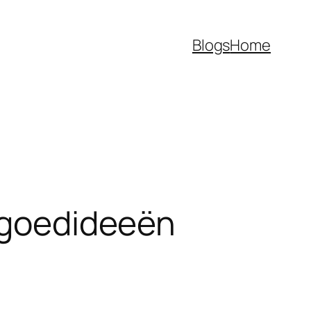
Blogs
Home
rfgoedideeën