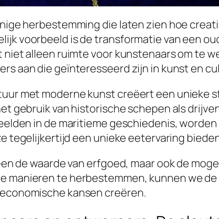
innige herbestemming die laten zien hoe crea
ijk voorbeeld is de transformatie van een oud
t niet alleen ruimte voor kunstenaars om te w
rs aan die geïnteresseerd zijn in kunst en cul
tuur met moderne kunst creëert een unieke sf
het gebruik van historische schepen als drijv
speelden in de maritieme geschiedenis, word
e tegelijkertijd een unieke eetervaring bieden
lleen de waarde van erfgoed, maar ook de mog
ve manieren te herbestemmen, kunnen we de v
e economische kansen creëren.