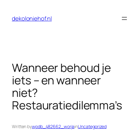
Skip
to
dekoloniehof.nl
content
Wanneer behoud je
iets – en wanneer
niet?
Restauratiedilemma’s
Written by
wpdb_482662_worja
in
Uncategorized