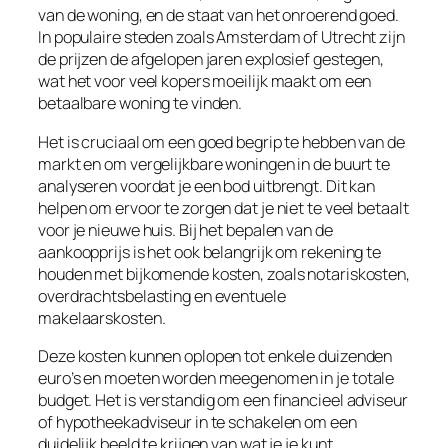
van de woning, en de staat van het onroerend goed.
In populaire steden zoals Amsterdam of Utrecht zijn
de prijzen de afgelopen jaren explosief gestegen,
wat het voor veel kopers moeilijk maakt om een
betaalbare woning te vinden.
Het is cruciaal om een goed begrip te hebben van de
markt en om vergelijkbare woningen in de buurt te
analyseren voordat je een bod uitbrengt. Dit kan
helpen om ervoor te zorgen dat je niet te veel betaalt
voor je nieuwe huis. Bij het bepalen van de
aankoopprijs is het ook belangrijk om rekening te
houden met bijkomende kosten, zoals notariskosten,
overdrachtsbelasting en eventuele
makelaarskosten.
Deze kosten kunnen oplopen tot enkele duizenden
euro’s en moeten worden meegenomen in je totale
budget. Het is verstandig om een financieel adviseur
of hypotheekadviseur in te schakelen om een
duidelijk beeld te krijgen van wat je je kunt