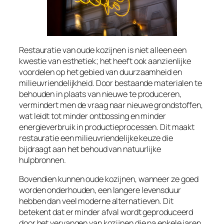
Restauratie van oude kozijnen is niet alleen een
kwestie van esthetiek; het heeft ook aanzienlijke
voordelen op het gebied van duurzaamheid en
milieuvriendelijkheid. Door bestaande materialen te
behouden in plaats van nieuwe te produceren,
vermindert men de vraag naar nieuwe grondstoffen,
wat leidt tot minder ontbossing en minder
energieverbruik in productieprocessen. Dit maakt
restauratie een milieuvriendelijke keuze die
bijdraagt aan het behoud van natuurlijke
hulpbronnen.
Bovendien kunnen oude kozijnen, wanneer ze goed
worden onderhouden, een langere levensduur
hebben dan veel moderne alternatieven. Dit
betekent dat er minder afval wordt geproduceerd
door het vervangen van kozijnen die na enkele jaren