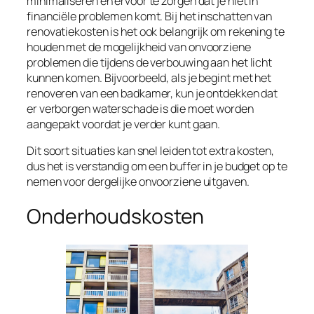
minimaliseren en ervoor te zorgen dat je niet in
financiële problemen komt. Bij het inschatten van
renovatiekosten is het ook belangrijk om rekening te
houden met de mogelijkheid van onvoorziene
problemen die tijdens de verbouwing aan het licht
kunnen komen. Bijvoorbeeld, als je begint met het
renoveren van een badkamer, kun je ontdekken dat
er verborgen waterschade is die moet worden
aangepakt voordat je verder kunt gaan.
Dit soort situaties kan snel leiden tot extra kosten,
dus het is verstandig om een buffer in je budget op te
nemen voor dergelijke onvoorziene uitgaven.
Onderhoudskosten