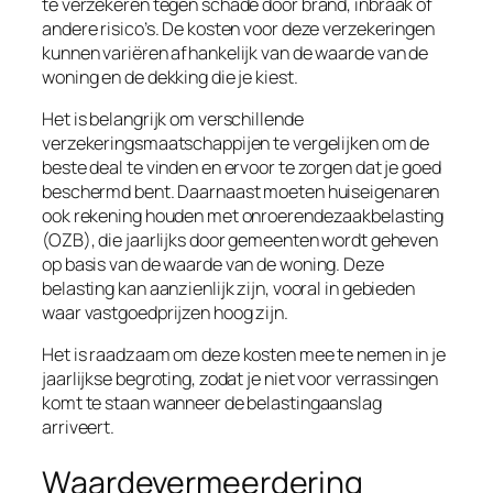
te verzekeren tegen schade door brand, inbraak of
andere risico’s. De kosten voor deze verzekeringen
kunnen variëren afhankelijk van de waarde van de
woning en de dekking die je kiest.
Het is belangrijk om verschillende
verzekeringsmaatschappijen te vergelijken om de
beste deal te vinden en ervoor te zorgen dat je goed
beschermd bent. Daarnaast moeten huiseigenaren
ook rekening houden met onroerendezaakbelasting
(OZB), die jaarlijks door gemeenten wordt geheven
op basis van de waarde van de woning. Deze
belasting kan aanzienlijk zijn, vooral in gebieden
waar vastgoedprijzen hoog zijn.
Het is raadzaam om deze kosten mee te nemen in je
jaarlijkse begroting, zodat je niet voor verrassingen
komt te staan wanneer de belastingaanslag
arriveert.
Waardevermeerdering