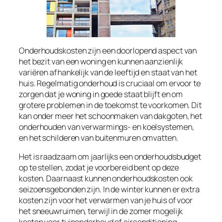
Onderhoudskosten zijn een doorlopend aspect van
het bezit van een woning en kunnen aanzienlijk
variëren afhankelijk van de leeftijd en staat van het
huis. Regelmatig onderhoud is cruciaal om ervoor te
zorgen dat je woning in goede staat blijft en om
grotere problemen in de toekomst te voorkomen. Dit
kan onder meer het schoonmaken van dakgoten, het
onderhouden van verwarmings- en koelsystemen,
en het schilderen van buitenmuren omvatten.
Het is raadzaam om jaarlijks een onderhoudsbudget
op te stellen, zodat je voorbereid bent op deze
kosten. Daarnaast kunnen onderhoudskosten ook
seizoensgebonden zijn. In de winter kunnen er extra
kosten zijn voor het verwarmen van je huis of voor
het sneeuwruimen, terwijl in de zomer mogelijk