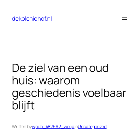
Skip
to
dekoloniehof.nl
content
De ziel van een oud
huis: waarom
geschiedenis voelbaar
blijft
Written by
wpdb_482662_worja
in
Uncategorized