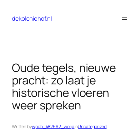
Skip
to
dekoloniehof.nl
content
Oude tegels, nieuwe
pracht: zo laat je
historische vloeren
weer spreken
Written by
wpdb_482662_worja
in
Uncategorized