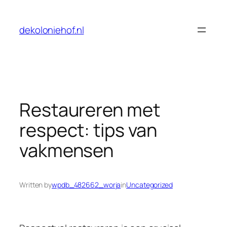
Skip
to
dekoloniehof.nl
content
Restaureren met
respect: tips van
vakmensen
Written by
wpdb_482662_worja
in
Uncategorized