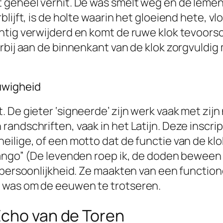
 geheel verhit. De was smelt weg en de lemen 
blijft, is de holte waarin het gloeiend hete, 
tig verwijderd en komt de ruwe klok tevoorsch
arbij aan de binnenkant van de klok zorgvuld
uwigheid
De gieter ‘signeerde’ zijn werk vaak met zijn 
ndschriften, vaak in het Latijn. Deze inscrip
ilige, of een motto dat de functie van de klo
ango” (De levenden roep ik, de doden beween i
n persoonlijkheid. Ze maakten van een functio
 was om de eeuwen te trotseren.
Echo van de Toren