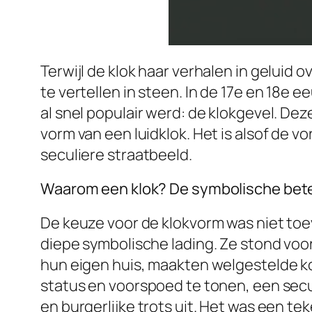
Terwijl de klok haar verhalen in geluid
te vertellen in steen. In de 17e en 18e
al snel populair werd: de klokgevel. De
vorm van een luidklok. Het is alsof de v
seculiere straatbeeld.
Waarom een klok? De symbolische bet
De keuze voor de klokvorm was niet toev
diepe symbolische lading. Ze stond vo
hun eigen huis, maakten welgestelde k
status en voorspoed te tonen, een secul
en burgerlijke trots uit. Het was een te