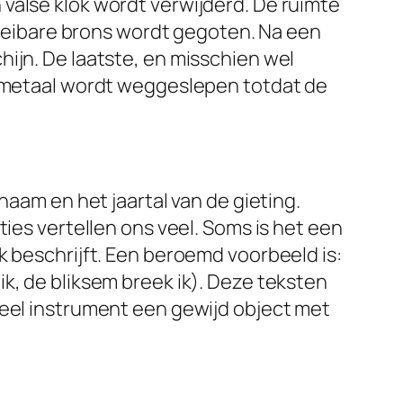
valse klok wordt verwijderd. De ruimte
vloeibare brons wordt gegoten. Na een
ijn. De laatste, en misschien wel
ig metaal wordt weggeslepen totdat de
naam en het jaartal van de gieting.
ties vertellen ons veel. Soms is het een
k beschrijft. Een beroemd voorbeeld is:
k, de bliksem breek ik). Deze teksten
neel instrument een gewijd object met