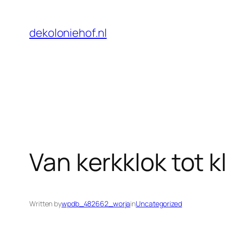
Skip
to
dekoloniehof.nl
content
Van kerkklok tot k
Written by
wpdb_482662_worja
in
Uncategorized