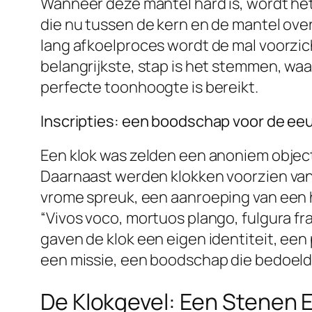
Wanneer deze mantel hard is, wordt het
die nu tussen de kern en de mantel over
lang afkoelproces wordt de mal voorzich
belangrijkste, stap is het stemmen, wa
perfecte toonhoogte is bereikt.
Inscripties: een boodschap voor de ee
Een klok was zelden een anoniem object. 
Daarnaast werden klokken voorzien van ra
vrome spreuk, een aanroeping van een he
“Vivos voco, mortuos plango, fulgura fr
gaven de klok een eigen identiteit, ee
een missie, een boodschap die bedoeld
De Klokgevel: Een Stenen 