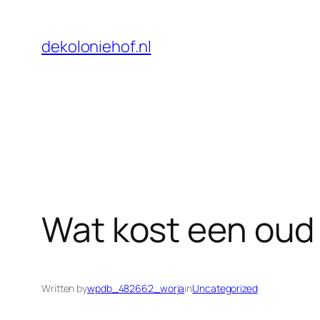
Skip
to
dekoloniehof.nl
content
Wat kost een oud 
Written by
wpdb_482662_worja
in
Uncategorized