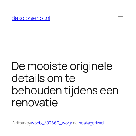
Skip
to
dekoloniehof.nl
content
De mooiste originele
details om te
behouden tijdens een
renovatie
Written by
wpdb_482662_worja
in
Uncategorized