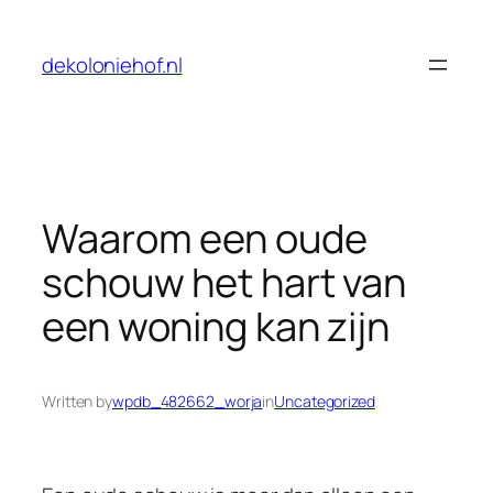
Skip
to
dekoloniehof.nl
content
Waarom een oude
schouw het hart van
een woning kan zijn
Written by
wpdb_482662_worja
in
Uncategorized