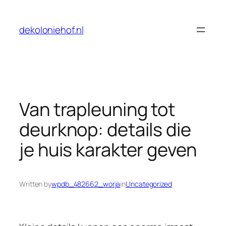
Skip
to
dekoloniehof.nl
content
Van trapleuning tot
deurknop: details die
je huis karakter geven
Written by
wpdb_482662_worja
in
Uncategorized