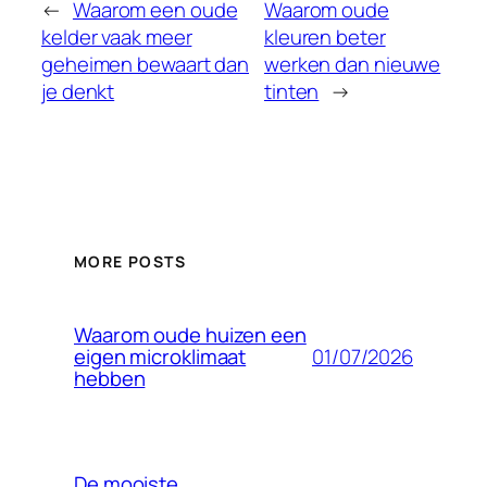
←
Waarom een oude
Waarom oude
kelder vaak meer
kleuren beter
geheimen bewaart dan
werken dan nieuwe
je denkt
tinten
→
MORE POSTS
Waarom oude huizen een
01/07/2026
eigen microklimaat
hebben
De mooiste